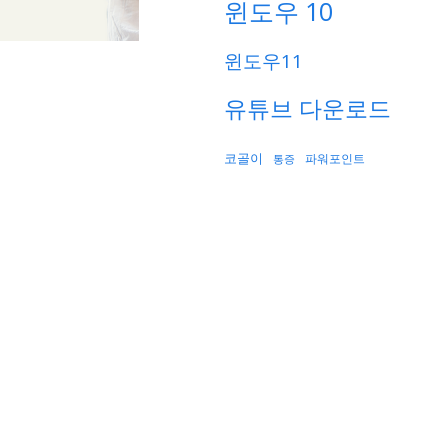
윈도우 10
윈도우11
유튜브 다운로드
코골이
파워포인트
통증