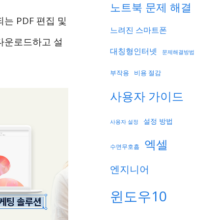
노트북 문제 해결
되는 PDF 편집 및
느려진 스마트폰
를 다운로드하고 설
대칭형인터넷
문제해결방법
부작용
비용 절감
사용자 가이드
설정 방법
사용자 설정
엑셀
수면무호흡
엔지니어
윈도우10