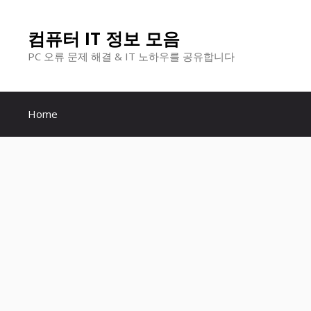
컨
컴퓨터 IT 정보 모음
텐
PC 오류 문제 해결 & IT 노하우를 공유합니다
츠
로
Home
건
너
뛰
기