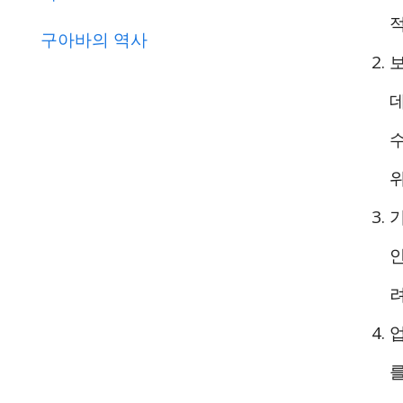
구아바의 역사
보
업
를