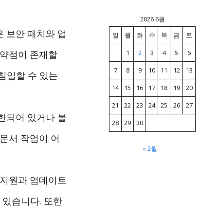
2026 6월
은 보안 패치와 업
일
월
화
수
목
금
토
1
2
3
4
5
6
취약점이 존재할
7
8
9
10
11
12
13
침입할 수 있는
14
15
16
17
18
19
20
21
22
23
24
25
26
27
한되어 있거나 불
28
29
30
 문서 작업이 어
« 2월
식 지원과 업데이트
 있습니다. 또한