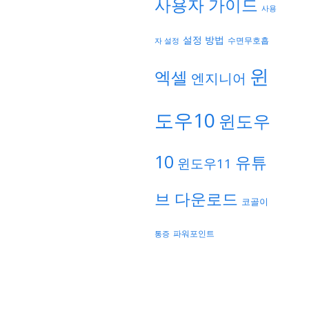
사용자 가이드
사용
설정 방법
자 설정
수면무호흡
윈
엑셀
엔지니어
도우10
윈도우
10
유튜
윈도우11
브 다운로드
코골이
파워포인트
통증