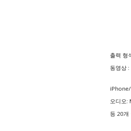
출력 형
동영상 : M
iPhone
오디오: MP
등 20개