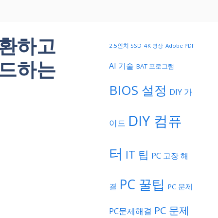
변환하고
2.5인치 SSD
4K 영상
Adobe PDF
로드하는
AI 기술
BAT 프로그램
BIOS 설정
DIY 가
DIY 컴퓨
이드
터
IT 팁
PC 고장 해
PC 꿀팁
결
PC 문제
PC 문제
PC문제해결