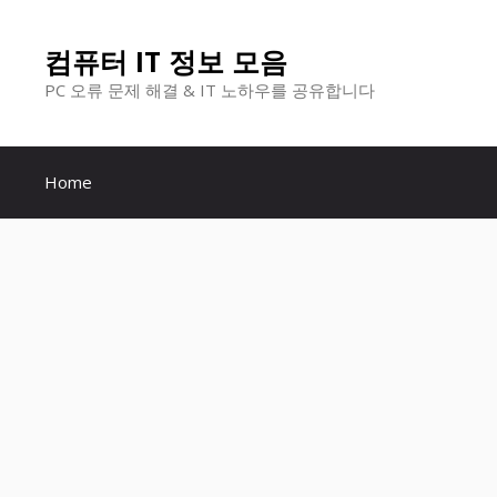
컨
컴퓨터 IT 정보 모음
텐
PC 오류 문제 해결 & IT 노하우를 공유합니다
츠
로
Home
건
너
뛰
기