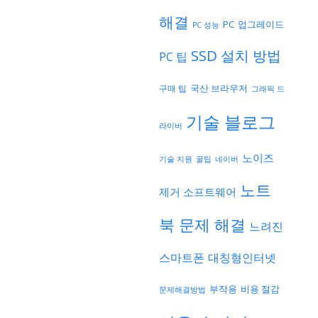
해결
PC 업그레이드
PC 성능
SSD 설치 방법
PC 팁
국산 브라우저
구매 팁
그래픽 드
기술 블로그
라이버
노이즈
기술 지원
네이버
꿀팁
노트
제거 소프트웨어
북 문제 해결
느려진
스마트폰
대칭형인터넷
부작용
비용 절감
문제해결방법