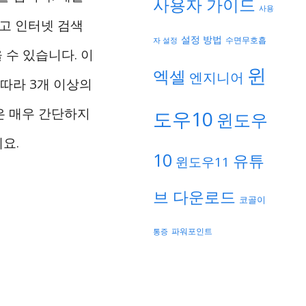
사용자 가이드
사용
하고 인터넷 검색
설정 방법
자 설정
수면무호흡
수 있습니다. 이
윈
엑셀
엔지니어
따라 3개 이상의
은 매우 간단하지
도우10
윈도우
요.
10
유튜
윈도우11
브 다운로드
코골이
파워포인트
통증