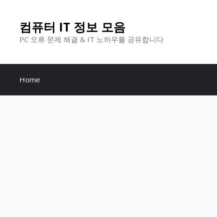
컨
컴퓨터 IT 정보 모음
텐
PC 오류 문제 해결 & IT 노하우를 공유합니다
츠
로
Home
건
너
뛰
기