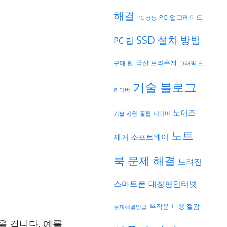
해결
PC 업그레이드
PC 성능
SSD 설치 방법
PC 팁
국산 브라우저
구매 팁
그래픽 드
기술 블로그
라이버
노이즈
기술 지원
네이버
꿀팁
노트
제거 소프트웨어
북 문제 해결
느려진
스마트폰
대칭형인터넷
부작용
비용 절감
문제해결방법
을 겁니다. 예를