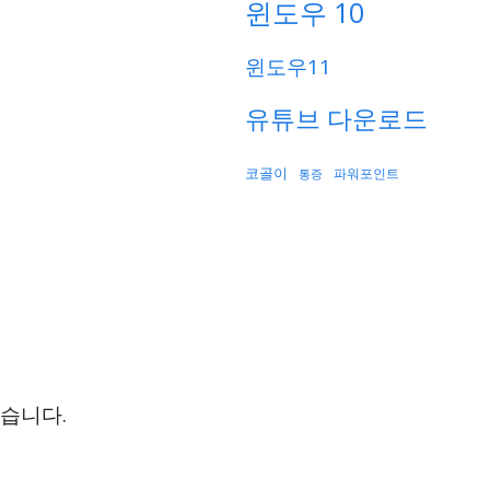
윈도우 10
윈도우11
유튜브 다운로드
코골이
파워포인트
통증
습니다.