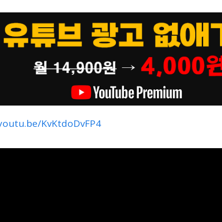
/youtu.be/KvKtdoDvFP4