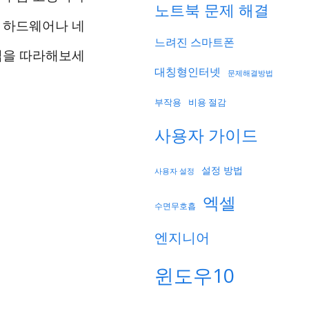
노트북 문제 해결
면 하드웨어나 네
느려진 스마트폰
방법을 따라해보세
대칭형인터넷
문제해결방법
부작용
비용 절감
사용자 가이드
설정 방법
사용자 설정
엑셀
수면무호흡
엔지니어
윈도우10