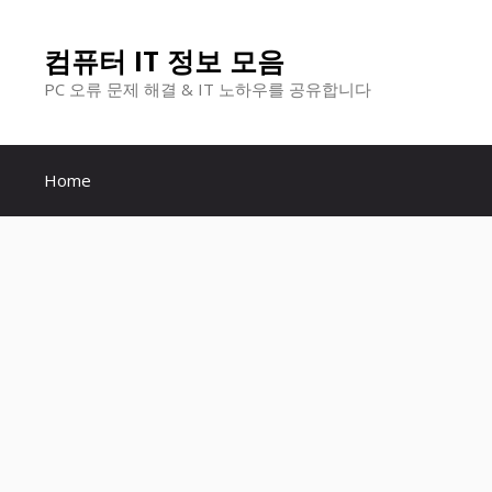
컨
컴퓨터 IT 정보 모음
텐
PC 오류 문제 해결 & IT 노하우를 공유합니다
츠
로
Home
건
너
뛰
기