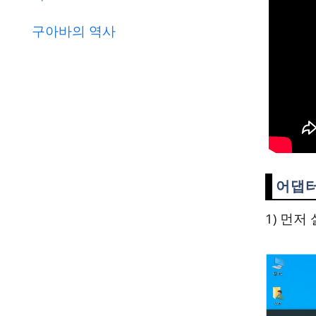
구아바의 역사
어댑터
1) 먼