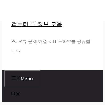
컨
텐
컴퓨터 IT 정보 모음
츠
로
PC 오류 문제 해결 & IT 노하우를 공유합
건
니다
너
뛰
기
Menu