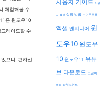
사용자 가이드
사용
미리 체험해볼 수
설정 방법
자 설정
수면무호흡
11은 윈도우10
윈
엑셀
엔지니어
 업그레이드할 수
도우10
윈도우
10
유튜
윈도우11
 있으니, 편하신
브 다운로드
코골이
파워포인트
통증