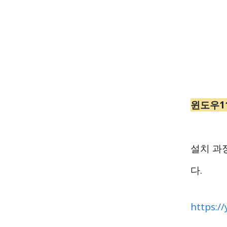
윈도우1
설치 과
다.
https:/