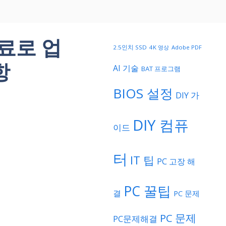
료로 업
2.5인치 SSD
4K 영상
Adobe PDF
항
AI 기술
BAT 프로그램
BIOS 설정
DIY 가
DIY 컴퓨
이드
터
IT 팁
PC 고장 해
PC 꿀팁
결
PC 문제
PC 문제
PC문제해결