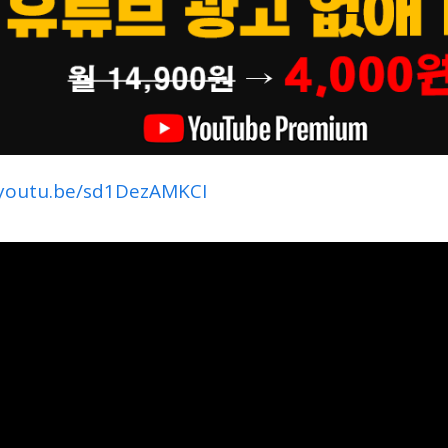
/youtu.be/sd1DezAMKCI