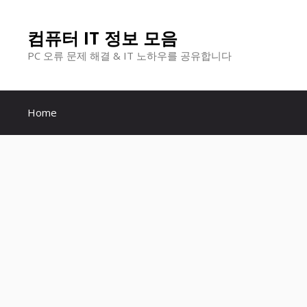
컨
컴퓨터 IT 정보 모음
텐
PC 오류 문제 해결 & IT 노하우를 공유합니다
츠
로
Home
건
너
뛰
기