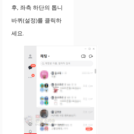
후, 좌측 하단의 톱니
바퀴(설정)를 클릭하
세요.