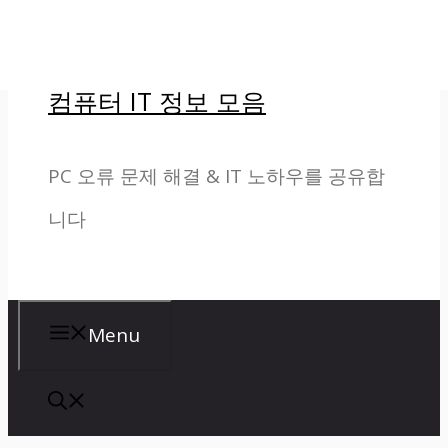
컨
텐
컴퓨터 IT 정보 모음
츠
로
PC 오류 문제 해결 & IT 노하우를 공유합
건
니다
너
뛰
기
Menu