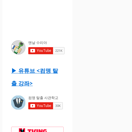
▶ 유튜브 <컴맹 탈
출 강좌>