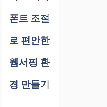
폰트 조절
로 편안한
웹서핑 환
경 만들기