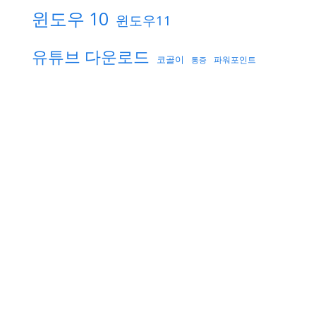
윈도우 10
윈도우11
유튜브 다운로드
코골이
파워포인트
통증