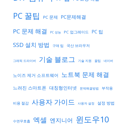
PC 꿀팁
PC문제해결
PC 문제
PC 문제 해결
PC 팁
PC 업그레이드
PC 성능
SSD 설치 방법
국산 브라우저
구매 팁
기술 블로그
기술 지원
네이버
그래픽 드라이버
꿀팁
노트북 문제 해결
노이즈 제거 소프트웨어
느려진 스마트폰
대칭형인터넷
부작용
문제해결방법
사용자 가이드
설정 방법
비용 절감
사용자 설정
윈도우10
엑셀
엔지니어
수면무호흡