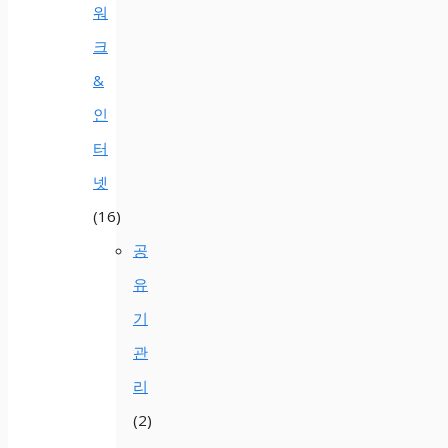
워
크
&
인
터
넷
(16)
공
유
기
관
리
(2)