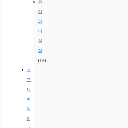
와
이
파
이
설
정
(14)
소
프
트
웨
어
&