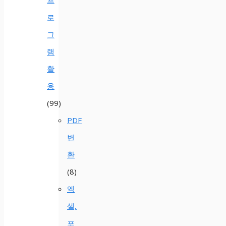
프
로
그
램
활
용
(99)
PDF
변
환
(8)
엑
셀,
포