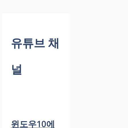
유튜브 채
널
윈도우10에