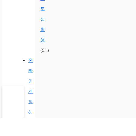
토
샵
활
용
(91)
온
라
인
계
정
&
구
독