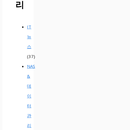
리
IT
뉴
스
(37)
NAS
&
데
이
터
관
리