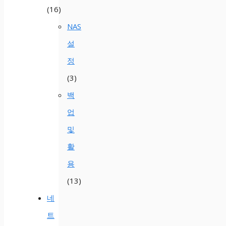
(16)
NAS
설
정
(3)
백
업
및
활
용
(13)
네
트