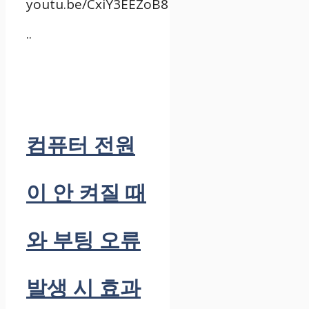
youtu.be/CxiY3EEZoB8
..
컴퓨터 전원
이 안 켜질 때
와 부팅 오류
발생 시 효과