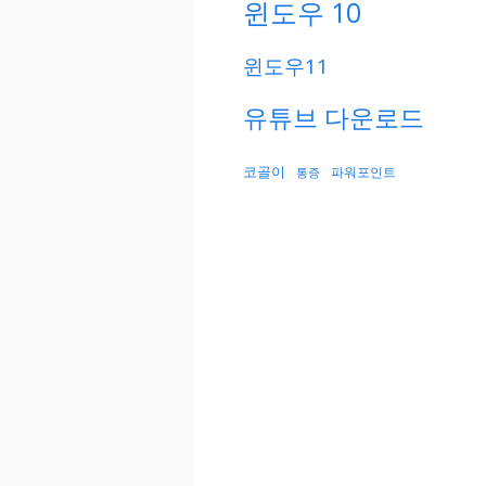
윈도우 10
윈도우11
유튜브 다운로드
코골이
파워포인트
통증