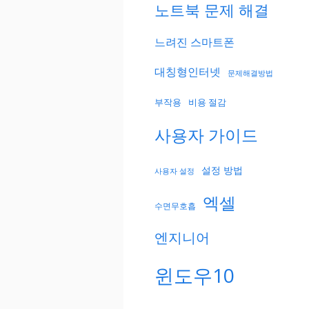
노트북 문제 해결
느려진 스마트폰
대칭형인터넷
문제해결방법
부작용
비용 절감
사용자 가이드
설정 방법
사용자 설정
엑셀
수면무호흡
엔지니어
윈도우10