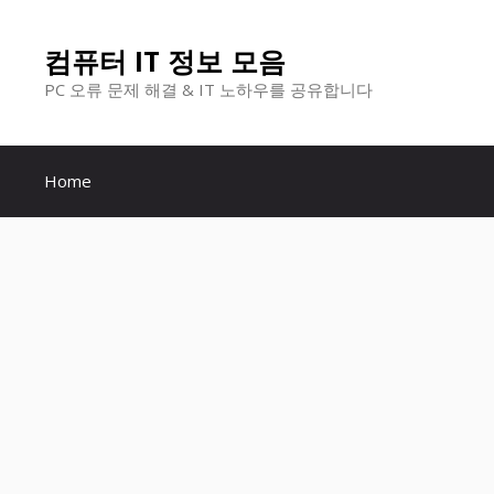
컨
컴퓨터 IT 정보 모음
텐
PC 오류 문제 해결 & IT 노하우를 공유합니다
츠
로
Home
건
너
뛰
기