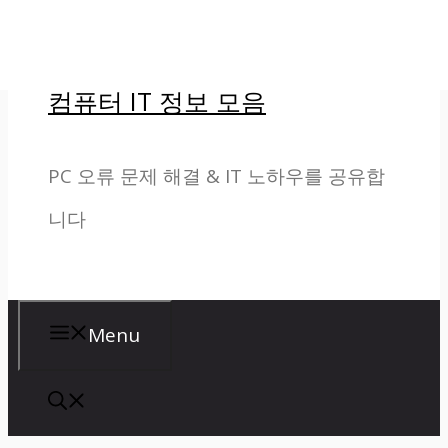
컨
텐
컴퓨터 IT 정보 모음
츠
로
PC 오류 문제 해결 & IT 노하우를 공유합
건
니다
너
뛰
기
Menu