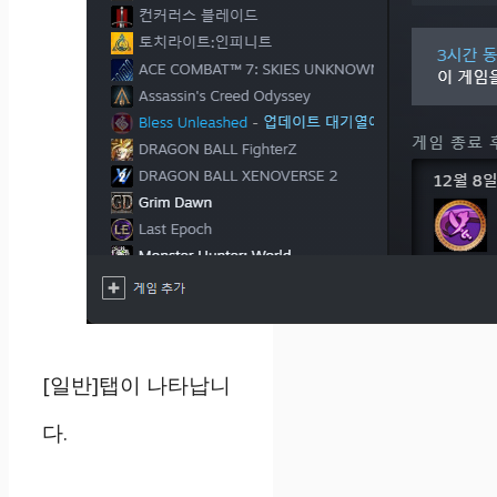
[일반]탭이 나타납니
다.