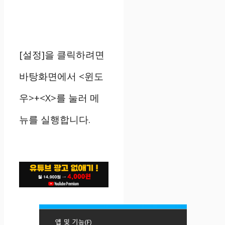
[설정]을 클릭하려면
바탕화면에서 <윈도
우>+<X>를 눌러 메
뉴를 실행합니다.