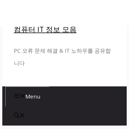
컨
텐
컴퓨터 IT 정보 모음
츠
로
PC 오류 문제 해결 & IT 노하우를 공유합
건
니다
너
뛰
기
Menu