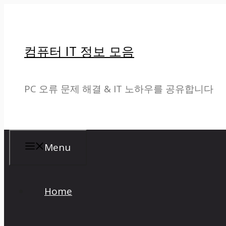
컨
텐
컴퓨터 IT 정보 모음
츠
로
PC 오류 문제 해결 & IT 노하우를 공유합니다
건
너
뛰
Menu
기
Home