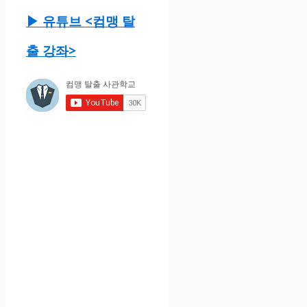
▶ 유튜브 <컴맹 탈
출 강좌>