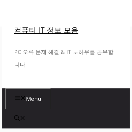
컨
텐
컴퓨터 IT 정보 모음
츠
로
PC 오류 문제 해결 & IT 노하우를 공유합
건
니다
너
뛰
기
Menu