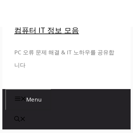
컨
텐
컴퓨터 IT 정보 모음
츠
로
PC 오류 문제 해결 & IT 노하우를 공유합
건
니다
너
뛰
기
Menu