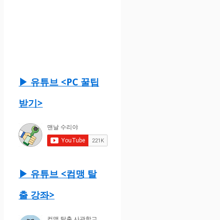
▶ 유튜브 <PC 꿀팁
받기>
▶ 유튜브 <컴맹 탈
출 강좌>