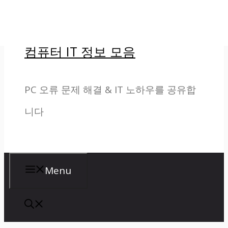
컨
텐
컴퓨터 IT 정보 모음
츠
로
PC 오류 문제 해결 & IT 노하우를 공유합
건
니다
너
뛰
기
Menu