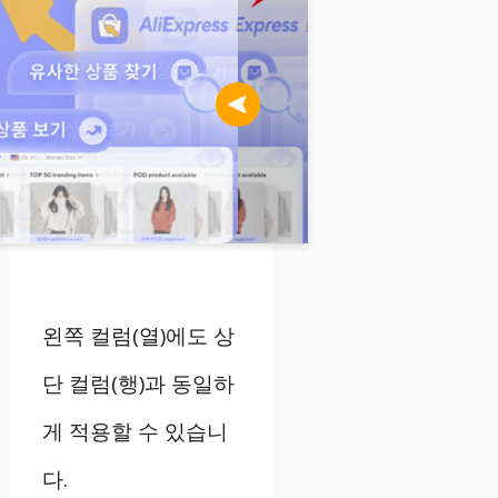
왼쪽 컬럼(열)에도 상
단 컬럼(행)과 동일하
게 적용할 수 있습니
다.