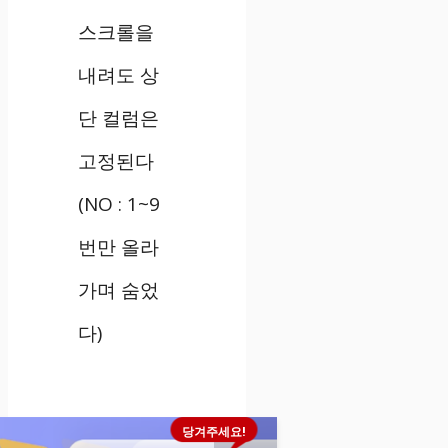
스크롤을
내려도 상
단 컬럼은
고정된다
(NO : 1~9
번만 올라
가며 숨었
다)
당겨주세요!