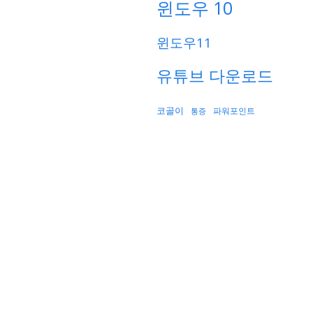
윈도우 10
윈도우11
유튜브 다운로드
코골이
파워포인트
통증