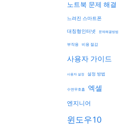
노트북 문제 해결
느려진 스마트폰
대칭형인터넷
문제해결방법
부작용
비용 절감
사용자 가이드
설정 방법
사용자 설정
엑셀
수면무호흡
엔지니어
윈도우10