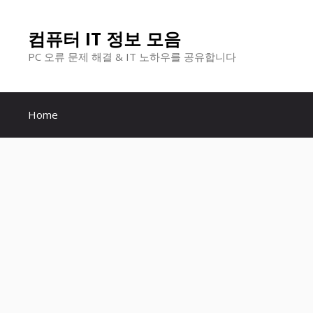
컨
컴퓨터 IT 정보 모음
텐
PC 오류 문제 해결 & IT 노하우를 공유합니다
츠
로
Home
건
너
뛰
기