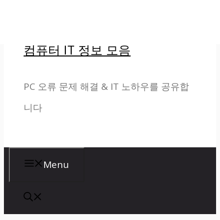
컨
텐
컴퓨터 IT 정보 모음
츠
로
PC 오류 문제 해결 & IT 노하우를 공유합
건
니다
너
뛰
기
Menu