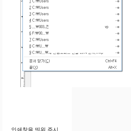
인쇄창을 띄워 주시