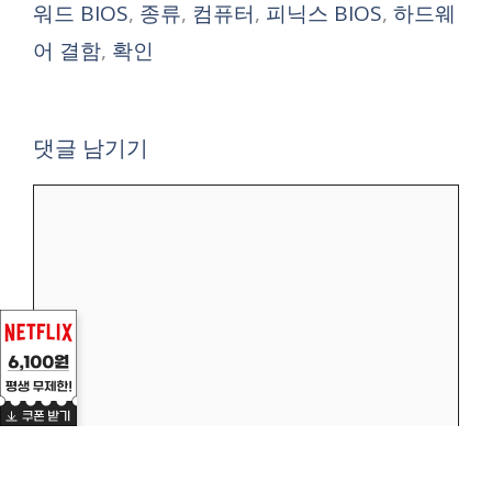
워드 BIOS
,
종류
,
컴퓨터
,
피닉스 BIOS
,
하드웨
어 결함
,
확인
댓글 남기기
댓
글