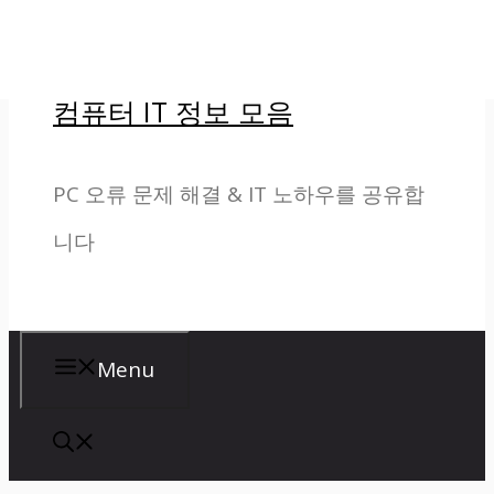
컨
텐
컴퓨터 IT 정보 모음
츠
로
PC 오류 문제 해결 & IT 노하우를 공유합
건
니다
너
뛰
기
Menu