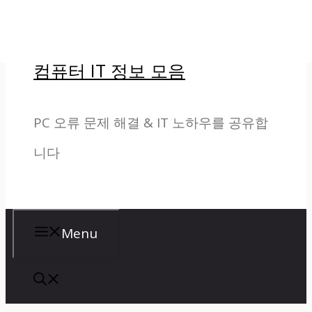
컨
텐
컴퓨터 IT 정보 모음
츠
로
PC 오류 문제 해결 & IT 노하우를 공유합
건
니다
너
뛰
기
Menu