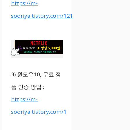
https://m-
sooriya.tistory.com/121
3)
윈도우
10,
무료 정
품 인증 방법
:
https://m-
sooriya.tistory.com/1