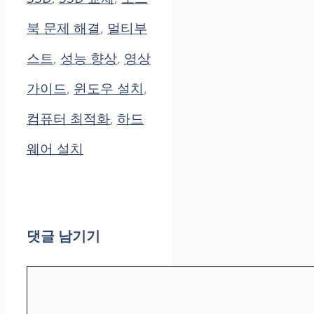
북 문제 해결
,
멀티부
스트
,
성능 향상
,
영상
가이드
,
윈도우 설치
,
컴퓨터 최적화
,
하드
웨어 설치
댓글 남기기
댓
글