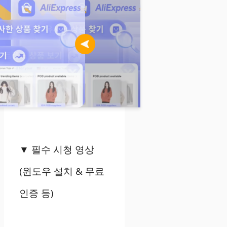
▼
필수 시청 영상
(
윈도우 설치
&
무료
인증 등
)