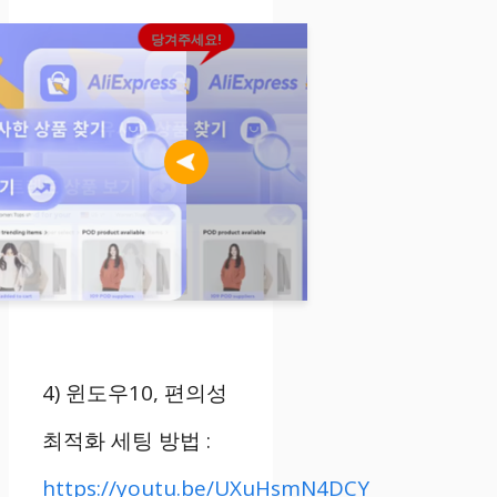
당겨주세요!
4)
윈도우
10,
편의성
최적화 세팅 방법
:
https://youtu.be/UXuHsmN4DCY