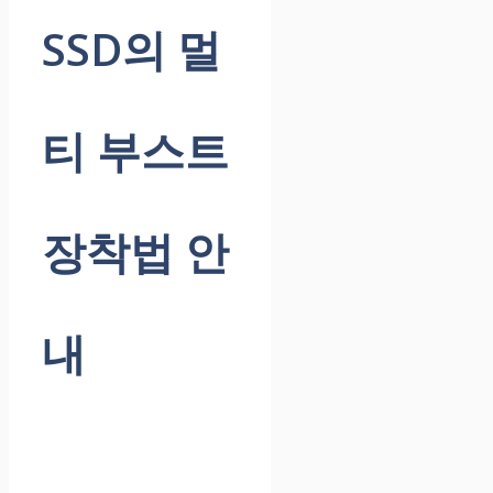
SSD의 멀
티 부스트
장착법 안
내