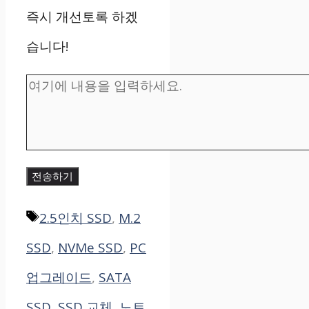
즉시 개선토록 하겠
습니다!
전송하기
태
2.5인치 SSD
,
M.2
그
SSD
,
NVMe SSD
,
PC
업그레이드
,
SATA
SSD
,
SSD 교체
,
노트