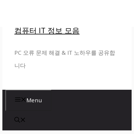
컨
텐
컴퓨터 IT 정보 모음
츠
로
PC 오류 문제 해결 & IT 노하우를 공유합
건
니다
너
뛰
기
Menu