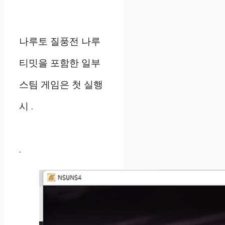
나루토 질풍전 나루
티밋을 포함한 일부
스팀 게임은 첫 실행
시 .
.