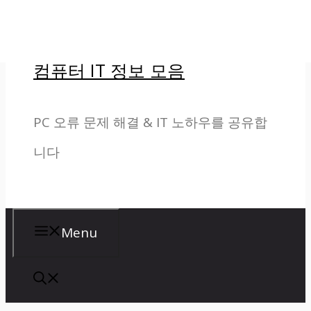
컨
텐
컴퓨터 IT 정보 모음
츠
로
PC 오류 문제 해결 & IT 노하우를 공유합
건
니다
너
뛰
기
Menu