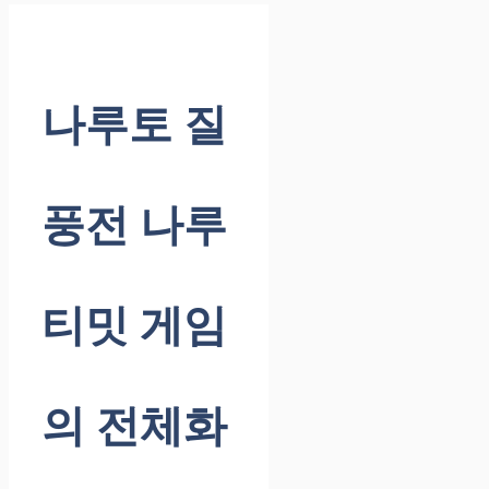
나루토 질
풍전 나루
티밋 게임
의 전체화