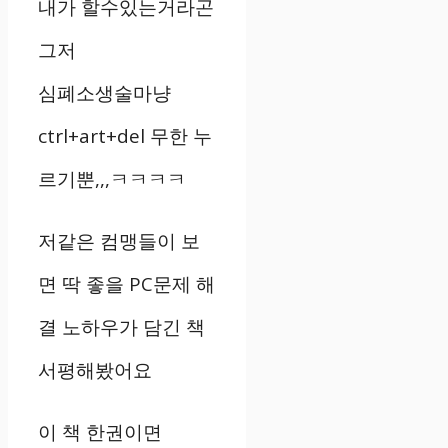
내가 할수있는거라곤
그저
심폐소생술마냥
ctrl+art+del 무한 누
르기뿐,,,ㅋㅋㅋㅋ
저같은 컴맹들이 보
면 딱 좋을 PC문제 해
결 노하우가 담긴 책
서평해봤어요
이 책 한권이면