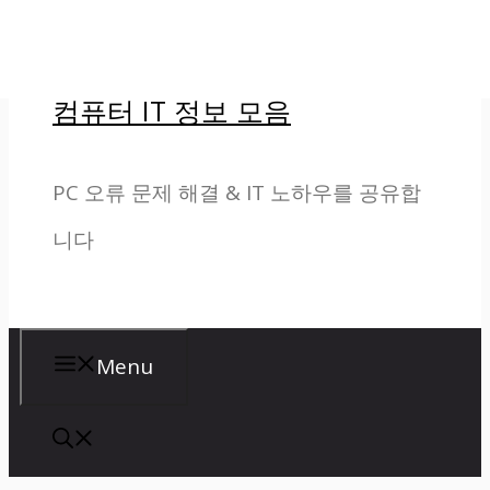
컨
텐
컴퓨터 IT 정보 모음
츠
로
PC 오류 문제 해결 & IT 노하우를 공유합
건
니다
너
뛰
기
Menu