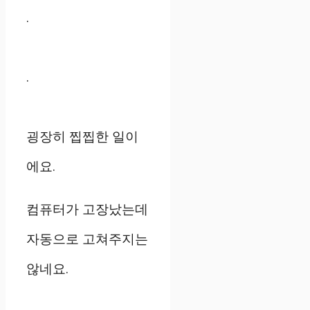
.
.
굉장히 찝찝한 일이
에요.
컴퓨터가 고장났는데
자동으로 고쳐주지는
않네요.