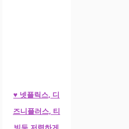
♥ 넷플릭스, 디
즈니플러스, 티
빙등 저렴하게