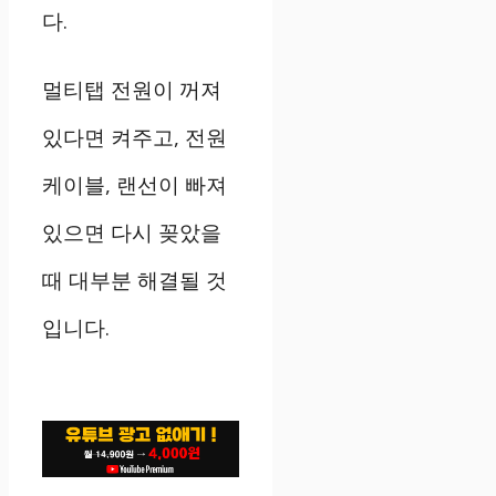
다
.
멀티탭
전원이
꺼져
있다면
켜주고
,
전원
케이블
,
랜선이
빠져
있으면
다시
꽂았을
때
대부분
해결될
것
입니다
.