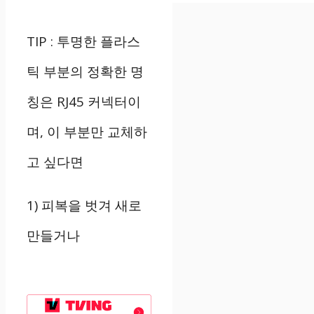
TIP :
투명한 플라스
틱 부분의 정확한 명
칭은
RJ45
커넥터이
며
,
이 부분만 교체하
고 싶다면
1)
피복을 벗겨 새로
만들거나