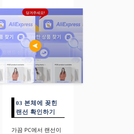
당겨주세요!
03
본체에
꽂힌
랜선
확인하기
가끔
PC
에서
랜선이