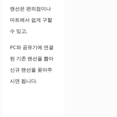
랜선은
편의점이나
마트에서
쉽게
구할
수
있고
,
PC
와
공유기에
연결
된
기존
랜선을
뽑아
신규
랜선을
꽂아주
시면
됩니다
.