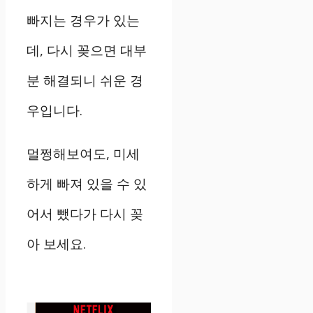
빠지는
경우가
있는
데
,
다시
꽂으면
대부
분
해결되니
쉬운
경
우입니다
.
멀쩡해보여도
,
미세
하게
빠져
있을
수
있
어서
뺐다가
다시
꽂
아
보세요
.