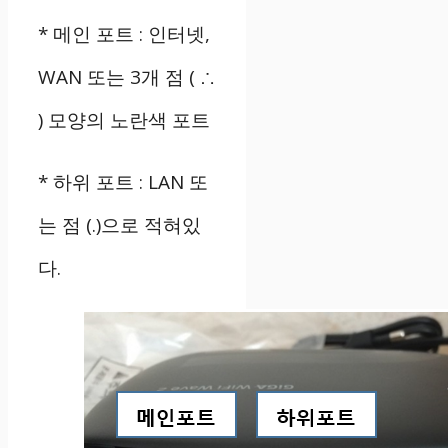
*
메인
포트
:
인터넷
,
WAN
또는
3
개
점
(
∴
)
모양의 노란색 포트
*
하위
포트
: LAN
또
는
점
(.)
으로
적혀있
다
.