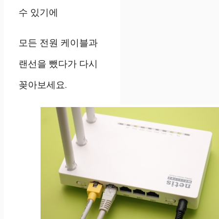
수
있기에
모든
전원
케이블과
랜선을
뺐다가
다시
꽂아보세요
.