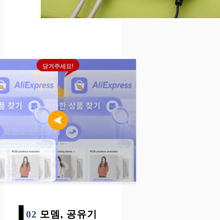
당겨주세요!
02
모뎀
,
공유기