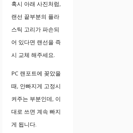
혹시
아래
사진처럼
,
랜선
끝부분의
플라
스틱
고리가
파손되
어
있다면
랜선을
즉
시
교체
해주세요
.
PC
랜포트에
꽂았을
때
,
안빠지게
고정시
켜주는
부분인데
,
이
대로
쓰면
계속
빠지
게
됩니다
.