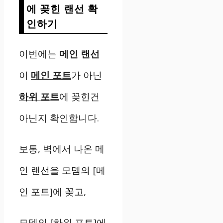
에
꽂힌
랜선
확
인하기
이번에는
메인
랜선
이
메인
포트
가
아닌
하위
포트
에
꽂힌건
아닌지
확인합니다
.
보통
,
벽에서
나온
메
인
랜선을
모뎀의
[
메
인
포트
]
에
꽂고
,
모뎀의
[
하위
포트
]
에