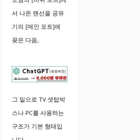
서
나온
랜선을
공유
기의
[
메인
포트
]
에
꽂은
다음
,
그
밑으로
TV
셋탑박
스나
PC
를
사용하는
구조가
기본
형태입
니다
.