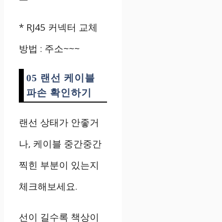
* RJ45
커넥터 교체
방법
:
주소
~~~
05 랜선 케이블
파손 확인하기
랜선
상태가
안좋거
나
,
케이블
중간중간
찍힌
부분이
있는지
체크해보세요.
선이
길수록
책상이