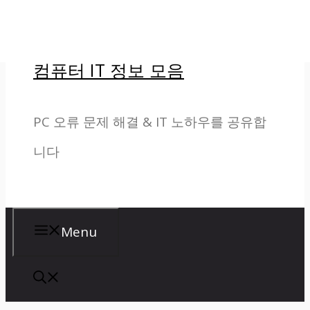
컨
텐
컴퓨터 IT 정보 모음
츠
로
PC 오류 문제 해결 & IT 노하우를 공유합
건
니다
너
뛰
기
Menu