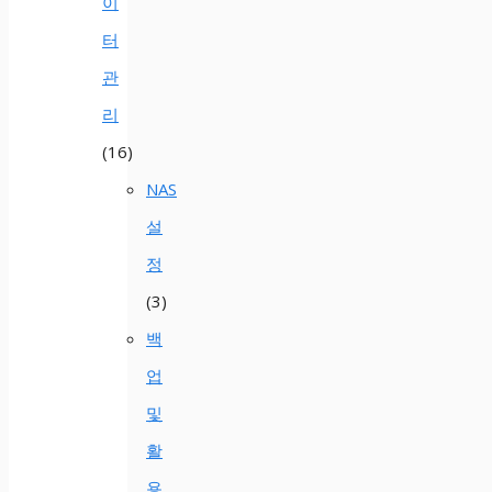
이
터
관
리
(16)
NAS
설
정
(3)
백
업
및
활
용