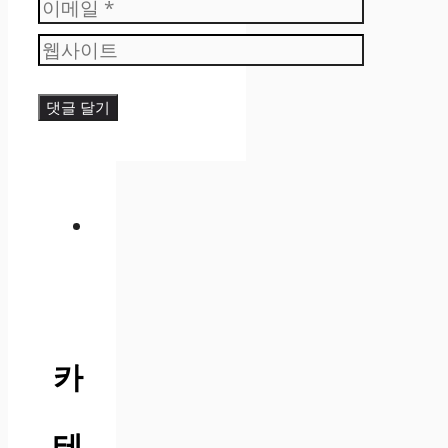
이
름
웹
메
사
일
이
트
카
테