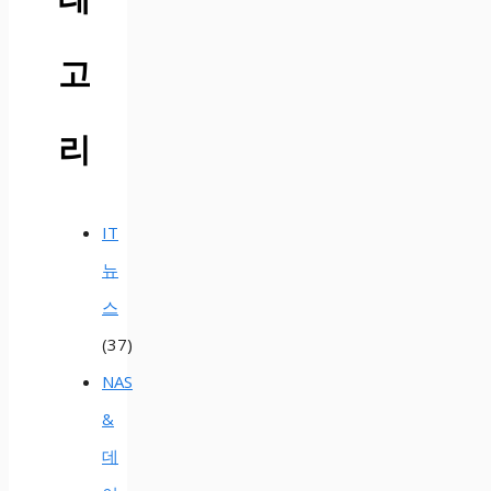
고
리
IT
뉴
스
(37)
NAS
&
데