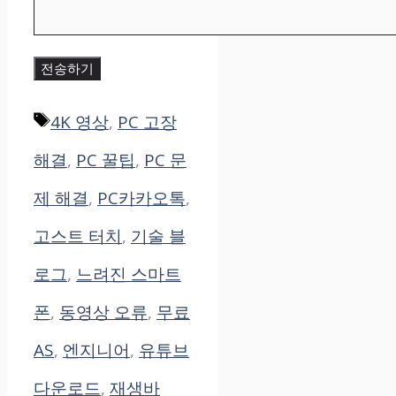
전송하기
태
4K 영상
,
PC 고장
그
해결
,
PC 꿀팁
,
PC 문
제 해결
,
PC카카오톡
,
고스트 터치
,
기술 블
로그
,
느려진 스마트
폰
,
동영상 오류
,
무료
AS
,
엔지니어
,
유튜브
다운로드
,
재생바