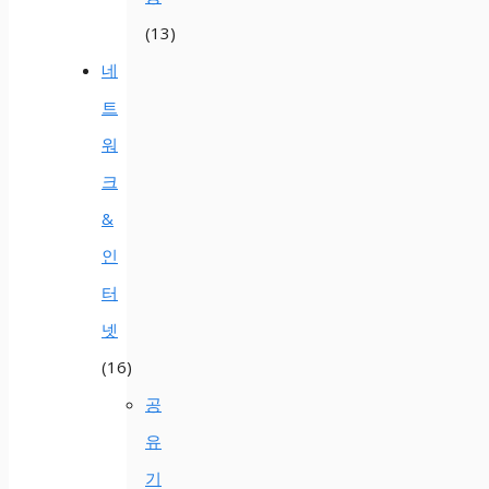
(13)
네
트
워
크
&
인
터
넷
(16)
공
유
기