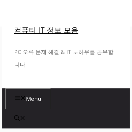
컨
텐
컴퓨터 IT 정보 모음
츠
로
PC 오류 문제 해결 & IT 노하우를 공유합
건
니다
너
뛰
기
Menu