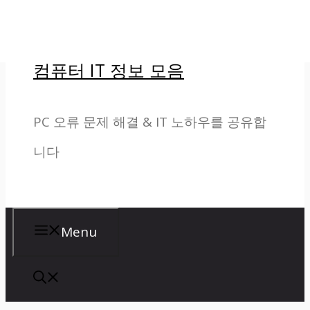
컨
텐
컴퓨터 IT 정보 모음
츠
로
PC 오류 문제 해결 & IT 노하우를 공유합
건
니다
너
뛰
기
Menu