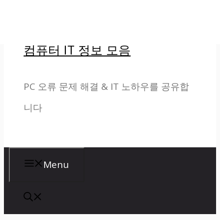
컨
텐
컴퓨터 IT 정보 모음
츠
로
PC 오류 문제 해결 & IT 노하우를 공유합
건
니다
너
뛰
기
Menu