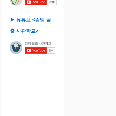
▶ 유튜브 <컴맹 탈
출 사관학교>