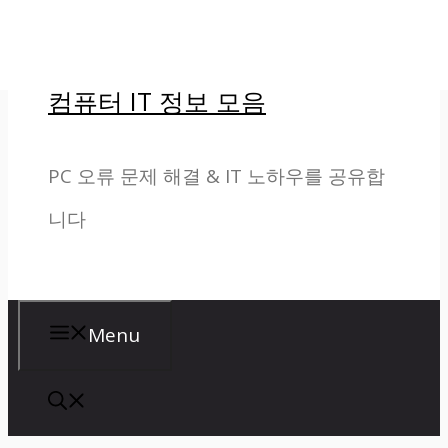
컨
텐
컴퓨터 IT 정보 모음
츠
로
PC 오류 문제 해결 & IT 노하우를 공유합
건
니다
너
뛰
기
Menu