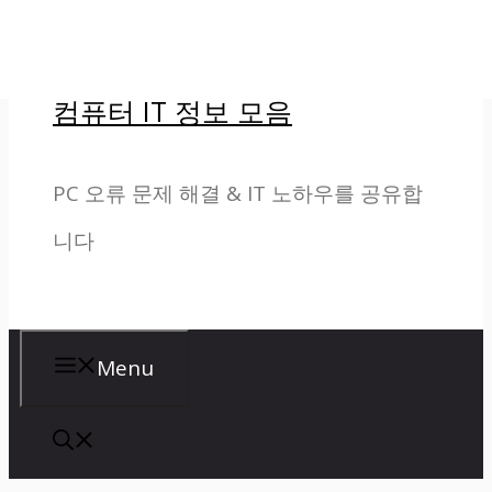
컨
텐
컴퓨터 IT 정보 모음
츠
로
PC 오류 문제 해결 & IT 노하우를 공유합
건
니다
너
뛰
기
Menu