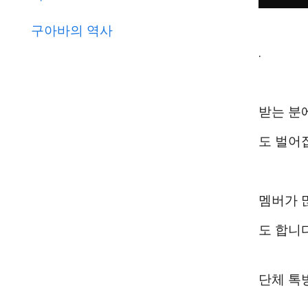
구아바의 역사
.
받는 분에
도 벌어
멤버가 
도 합니다
단체 톡