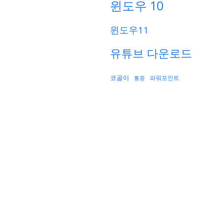
윈도우 10
윈도우11
유튜브 다운로드
코골이
파워포인트
통증