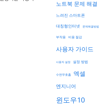
노트북 문제 해결
느려진 스마트폰
대칭형인터넷
문제해결방법
부작용
비용 절감
사용자 가이드
설정 방법
사용자 설정
엑셀
수면무호흡
엔지니어
윈도우10