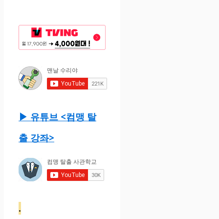
▶ 유튜브 <컴맹 탈
출 강좌>
.