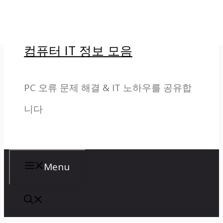
컨
텐
컴퓨터 IT 정보 모음
츠
로
PC 오류 문제 해결 & IT 노하우를 공유합
건
니다
너
뛰
기
Menu