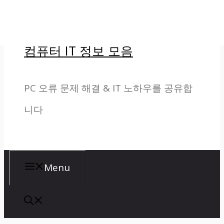
컨
텐
컴퓨터 IT 정보 모음
츠
로
PC 오류 문제 해결 & IT 노하우를 공유합
건
니다
너
뛰
기
Menu