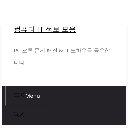
컨
텐
컴퓨터 IT 정보 모음
츠
로
PC 오류 문제 해결 & IT 노하우를 공유합
건
니다
너
뛰
기
Menu