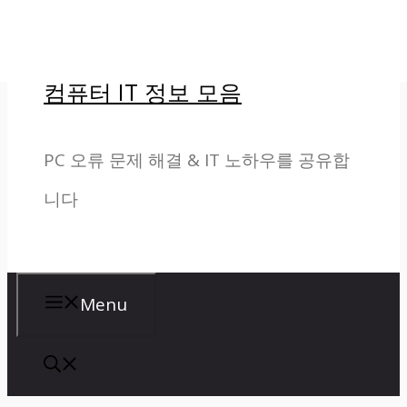
컨
텐
컴퓨터 IT 정보 모음
츠
로
PC 오류 문제 해결 & IT 노하우를 공유합
건
니다
너
뛰
기
Menu