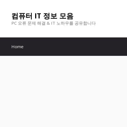
컨
컴퓨터 IT 정보 모음
텐
PC 오류 문제 해결 & IT 노하우를 공유합니다
츠
로
Home
건
너
뛰
기