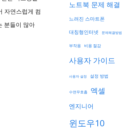
노트북 문제 해결
어 자연스럽게 컴
느려진 스마트폰
는 분들이 많아
대칭형인터넷
문제해결방법
부작용
비용 절감
사용자 가이드
설정 방법
사용자 설정
엑셀
수면무호흡
엔지니어
윈도우10