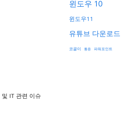
윈도우 10
윈도우11
유튜브 다운로드
코골이
파워포인트
통증
및 IT 관련 이슈