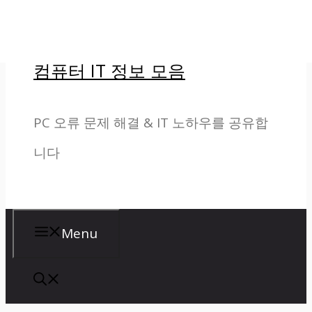
컨
텐
컴퓨터 IT 정보 모음
츠
로
PC 오류 문제 해결 & IT 노하우를 공유합
건
니다
너
뛰
기
Menu