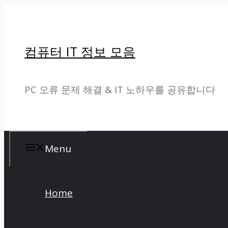
컨
텐
컴퓨터 IT 정보 모음
츠
로
PC 오류 문제 해결 & IT 노하우를 공유합니다
건
너
뛰
Menu
기
Home