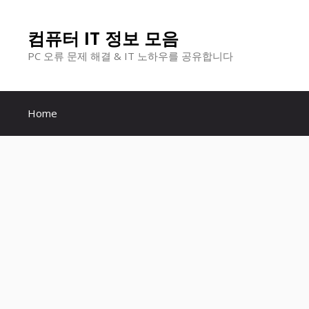
컨
컴퓨터 IT 정보 모음
텐
PC 오류 문제 해결 & IT 노하우를 공유합니다
츠
로
Home
건
너
뛰
기