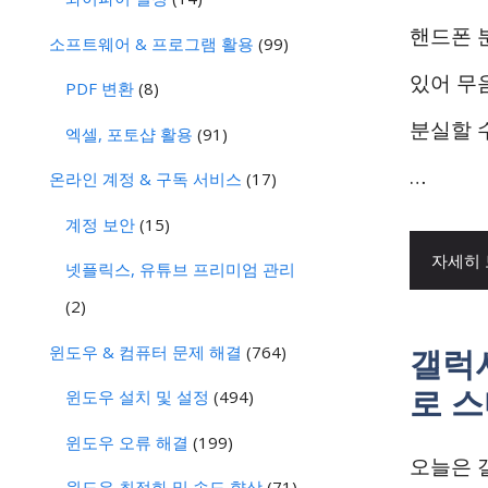
핸드폰 
소프트웨어 & 프로그램 활용
(99)
있어 무
PDF 변환
(8)
분실할 
엑셀, 포토샵 활용
(91)
…
온라인 계정 & 구독 서비스
(17)
계정 보안
(15)
자세히
넷플릭스, 유튜브 프리미엄 관리
(2)
윈도우 & 컴퓨터 문제 해결
(764)
갤럭시
로 
윈도우 설치 및 설정
(494)
윈도우 오류 해결
(199)
오늘은 갤
윈도우 최적화 및 속도 향상
(71)