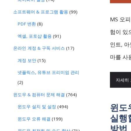
소프트웨어 & 프로그램 활용
(99)
MS 오
PDF 변환
(8)
험이 있으
엑셀, 포토샵 활용
(91)
인트, 
온라인 계정 & 구독 서비스
(17)
마를 사
계정 보안
(15)
넷플릭스, 유튜브 프리미엄 관리
자세히
(2)
윈도우 & 컴퓨터 문제 해결
(764)
윈도
윈도우 설치 및 설정
(494)
실행
윈도우 오류 해결
(199)
방법
윈도우 최적화 및 속도 향상
(71)