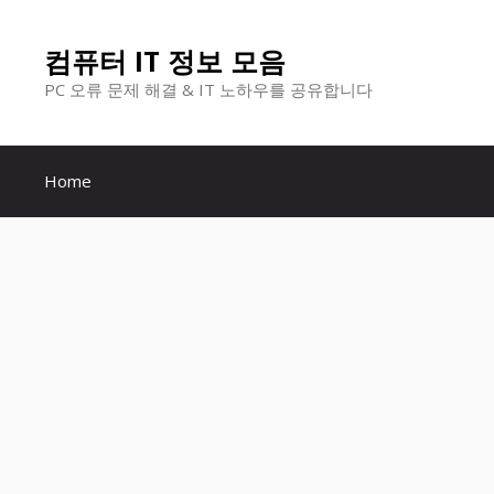
컨
컴퓨터 IT 정보 모음
텐
PC 오류 문제 해결 & IT 노하우를 공유합니다
츠
로
Home
건
너
뛰
기