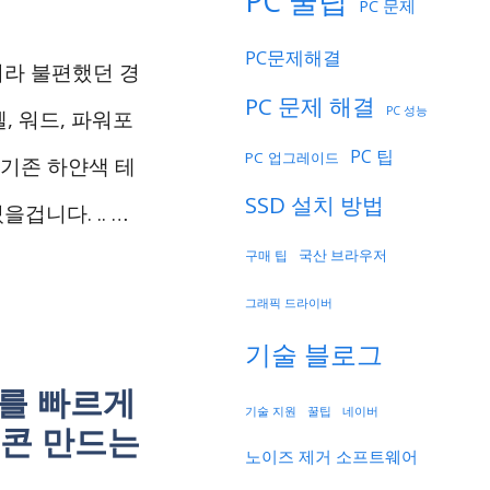
PC 꿀팁
PC 문제
PC문제해결
이라 불편했던 경
PC 문제 해결
PC 성능
셀, 워드, 파워포
PC 팁
PC 업그레이드
 기존 하얀색 테
SSD 설치 방법
니다. .. …
국산 브라우저
구매 팁
그래픽 드라이버
기술 블로그
드를 빠르게
기술 지원
네이버
꿀팁
이콘 만드는
노이즈 제거 소프트웨어