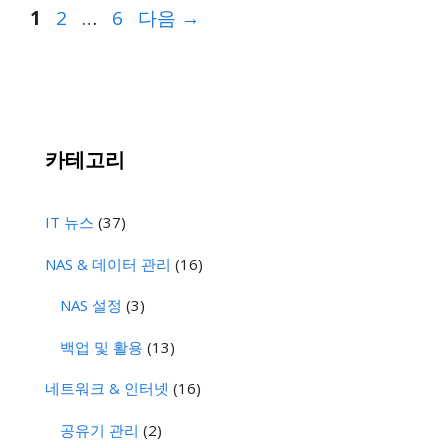
페
페
페
1
2
…
6
다음
→
이
이
이
지
지
지
카테고리
IT 뉴스
(37)
NAS & 데이터 관리
(16)
NAS 설정
(3)
백업 및 활용
(13)
네트워크 & 인터넷
(16)
공유기 관리
(2)