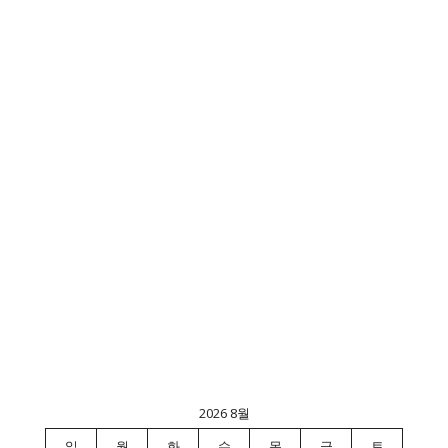
2026 8월
일
월
화
수
목
금
토