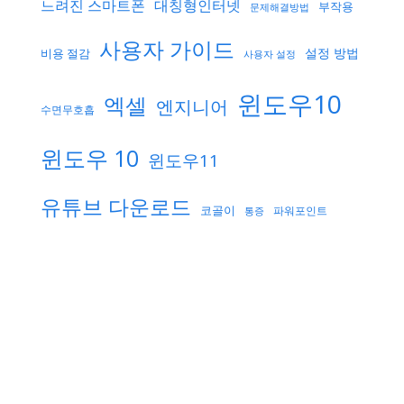
느려진 스마트폰
대칭형인터넷
부작용
문제해결방법
사용자 가이드
설정 방법
비용 절감
사용자 설정
윈도우10
엑셀
엔지니어
수면무호흡
윈도우 10
윈도우11
유튜브 다운로드
코골이
파워포인트
통증