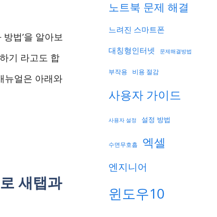
노트북 문제 해결
느려진 스마트폰
 방법’을 알아보
대칭형인터넷
문제해결방법
원하기 라고도 합
부작용
비용 절감
t 매뉴얼은 아래와
사용자 가이드
설정 방법
사용자 설정
엑셀
수면무호흡
엔지니어
으로 새탭과
윈도우10