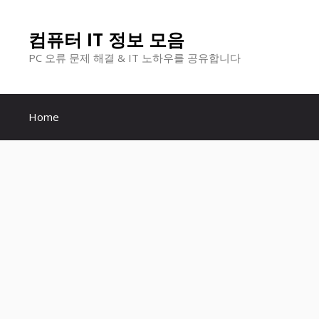
컨
컴퓨터 IT 정보 모음
텐
PC 오류 문제 해결 & IT 노하우를 공유합니다
츠
로
Home
건
너
뛰
기