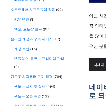
소프트웨어 & 프로그램 활용
(99)
이번 시
PDF 변환
(8)
끔 인터
엑셀, 포토샵 활용
(91)
을 많이
온라인 계정 & 구독 서비스
(17)
우신 분
계정 보안
(15)
넷플릭스, 유튜브 프리미엄 관리
자세히
(2)
윈도우 & 컴퓨터 문제 해결
(764)
네이
윈도우 설치 및 설정
(494)
로 
윈도우 오류 해결
(199)
윈도우 최적화 및 속도 향상
(71)