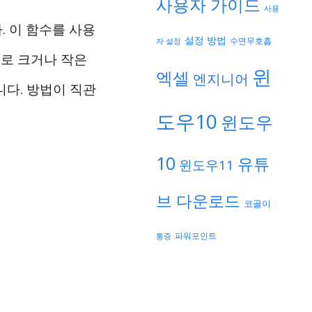
사용자 가이드
사용
 이 함수를 사용
설정 방법
자 설정
수면무호흡
째로 크거나 작은
윈
엑셀
엔지니어
니다. 방법이 직관
도우10
윈도우
10
유튜
윈도우11
브 다운로드
코골이
파워포인트
통증