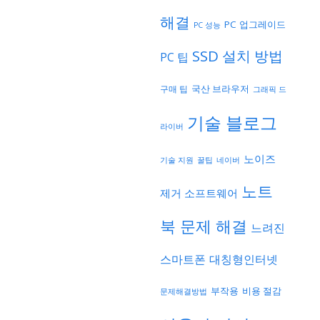
해결
PC 업그레이드
PC 성능
SSD 설치 방법
PC 팁
국산 브라우저
구매 팁
그래픽 드
기술 블로그
라이버
노이즈
기술 지원
네이버
꿀팁
노트
제거 소프트웨어
북 문제 해결
느려진
스마트폰
대칭형인터넷
부작용
비용 절감
문제해결방법