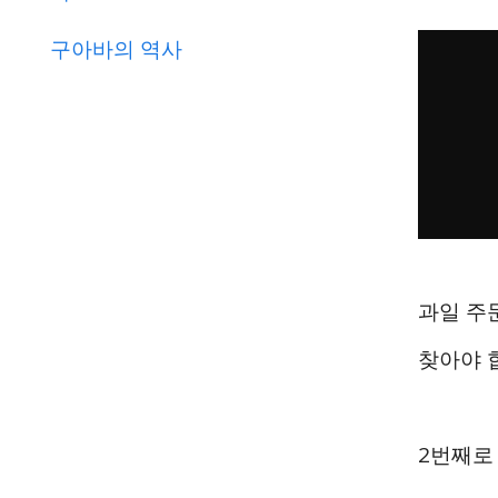
구아바의 역사
과일 주
찾아야 
2번째로