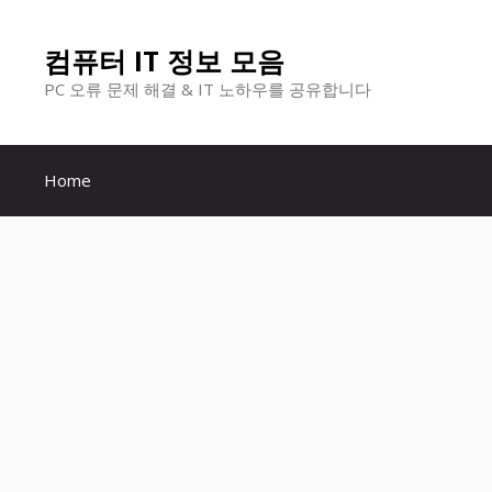
컨
컴퓨터 IT 정보 모음
텐
PC 오류 문제 해결 & IT 노하우를 공유합니다
츠
로
Home
건
너
뛰
기