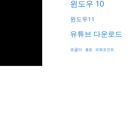
윈도우 10
윈도우11
유튜브 다운로드
코골이
파워포인트
통증