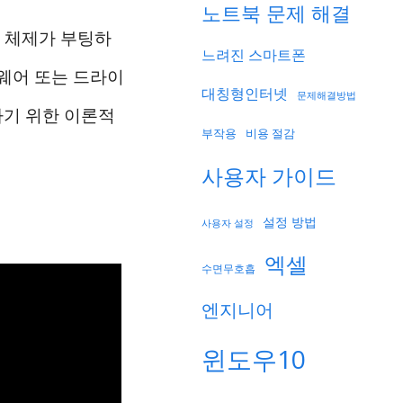
노트북 문제 해결
영 체제가 부팅하
느려진 스마트폰
웨어 또는 드라이
대칭형인터넷
문제해결방법
하기 위한 이론적
부작용
비용 절감
사용자 가이드
설정 방법
사용자 설정
엑셀
수면무호흡
엔지니어
윈도우10