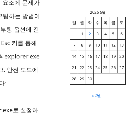
구성 요소에 문제가
2026 6월
 부팅하는 방법이
일
월
화
수
목
금
토
급 부팅 옵션에 진
1
2
3
4
5
6
 Esc 키를 통해
7
8
9
10
11
12
13
plorer.exe
14
15
16
17
18
19
20
21
22
23
24
25
26
27
. 안전 모드에
28
29
30
다:
« 2월
rer.exe로 설정하