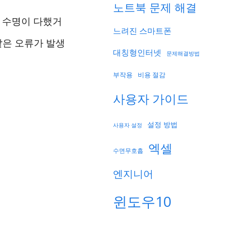
노트북 문제 해결
 수명이 다했거
느려진 스마트폰
같은 오류가 발생
대칭형인터넷
문제해결방법
부작용
비용 절감
사용자 가이드
설정 방법
사용자 설정
엑셀
수면무호흡
엔지니어
윈도우10