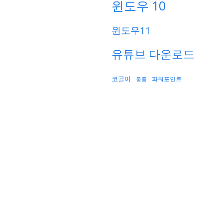
윈도우 10
윈도우11
유튜브 다운로드
코골이
파워포인트
통증