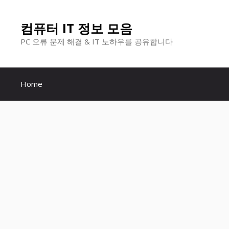
컨
컴퓨터 IT 정보 모음
텐
PC 오류 문제 해결 & IT 노하우를 공유합니다
츠
로
Home
건
너
뛰
기