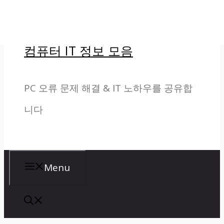
컨
텐
컴퓨터 IT 정보 모음
츠
로
PC 오류 문제 해결 & IT 노하우를 공유합
건
니다
너
뛰
기
Menu