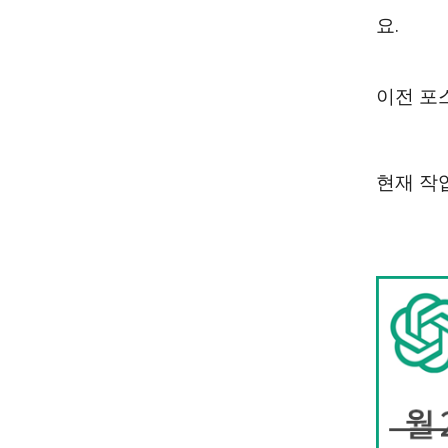
요.
이전 포
현재 작