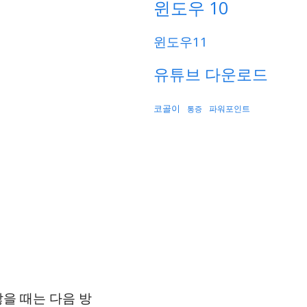
윈도우 10
윈도우11
유튜브 다운로드
코골이
파워포인트
통증
않을 때는 다음 방