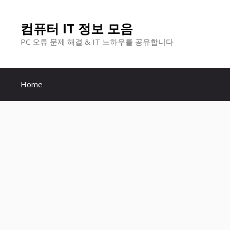
컨
컴퓨터 IT 정보 모음
텐
PC 오류 문제 해결 & IT 노하우를 공유합니다
츠
로
Home
건
너
뛰
기