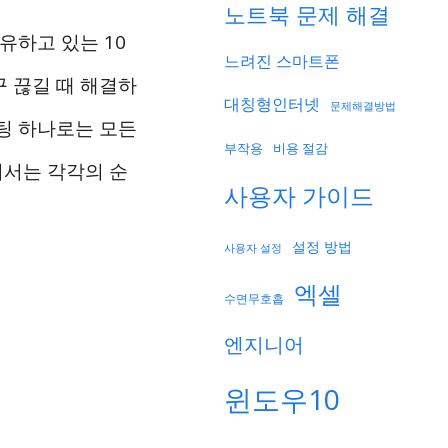
노트북 문제 해결
유하고 있는 10
느려진 스마트폰
 끊길 때 해결하
대칭형인터넷
문제해결방법
팅 하나로는 모든
부작용
비용 절감
기서는 각각의 순
사용자 가이드
설정 방법
사용자 설정
엑셀
수면무호흡
엔지니어
윈도우10